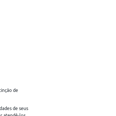
tinção de
dades de seus
or atendê-los.