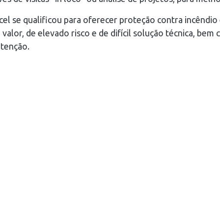
cel se qualificou para oferecer proteção contra incêndio
 valor, de elevado risco e de difícil solução técnica, bem
utenção.
Sistemas
Endereço
Sistema Saponificante
Rua Desembargador
José Carlos Ribeiro Ribas,