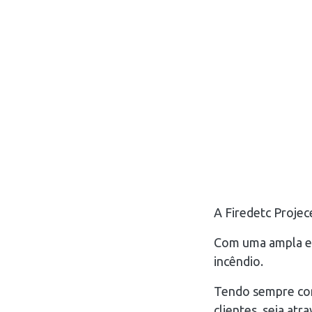
A Firedetc Projec
Com uma ampla ex
incêndio.
Tendo sempre com
clientes, seja atr