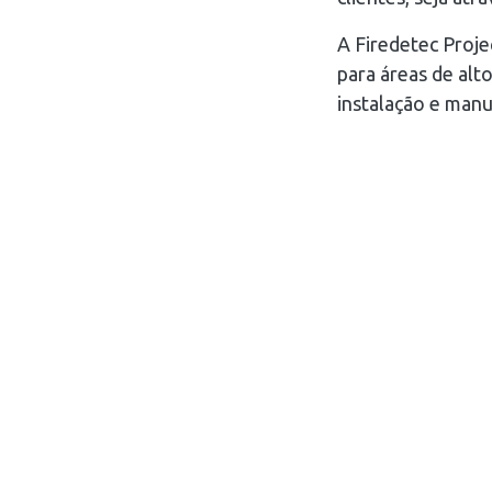
A Firedetec Proje
para áreas de alto
instalação e man
Home
Quem Somos
Serviços