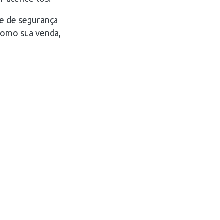
 e de segurança
 como sua venda,
FALE CONOSCO
Sistema Analógico Endereçável