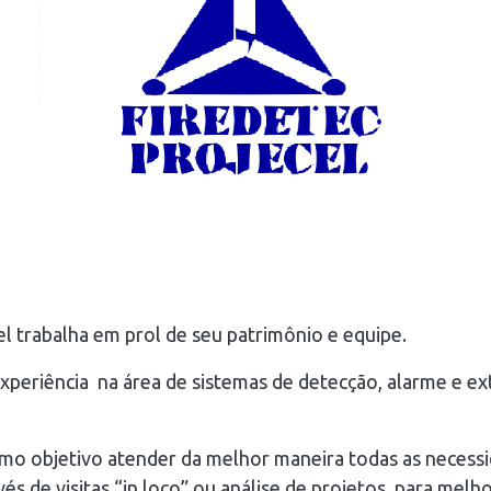
el trabalha em prol de seu patrimônio e equipe.
periência na área de sistemas de detecção, alarme e ex
o objetivo atender da melhor maneira todas as necessi
avés de visitas “in loco” ou análise de projetos, para melh